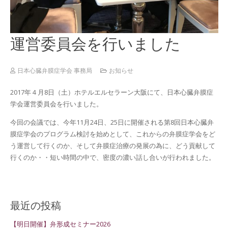
運営委員会を行いました
日本心臓弁膜症学会 事務局
お知らせ
2017年４月8日（土）ホテルエルセラーン大阪にて、日本心臓弁膜症
学会運営委員会を行いました。
今回の会議では、今年11月24日、25日に開催される第8回日本心臓弁
膜症学会のプログラム検討を始めとして、これからの弁膜症学会をど
う運営して行くのか、そして弁膜症治療の発展の為に、どう貢献して
行くのか・・短い時間の中で、密度の濃い話し合いが行われました。
最近の投稿
【明日開催】弁形成セミナー2026